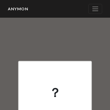
ANYMON
SR
？