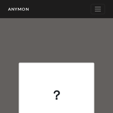
ANYMON
None
？