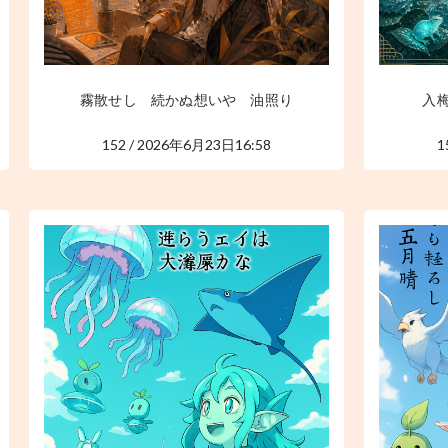
霧散せし 続かぬ想いや 油照り
入
152 / 2026年6月23日16:58
1