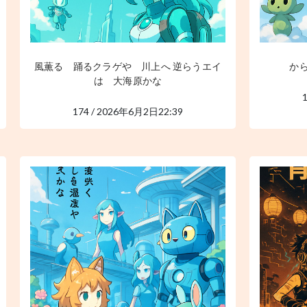
風薫る 踊るクラゲや 川上へ 逆らうエイ
か
は 大海原かな
174 / 2026年6月2日22:39