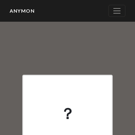
ANYMON
SR
？