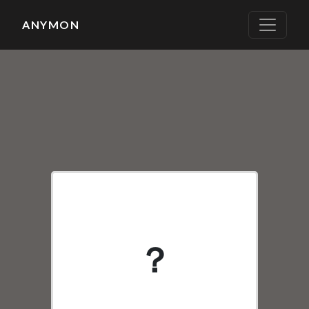
ANYMON
None
？