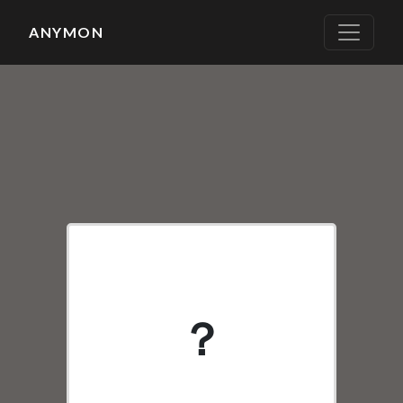
ANYMON
None
？