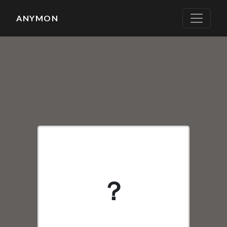
ANYMON
None
？