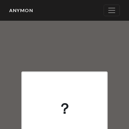
ANYMON
None
？