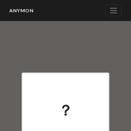
ANYMON
None
？