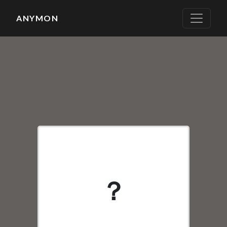
ANYMON
SR
？